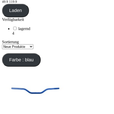
49.9
119.9
Laden
Verfügbarkeit
lagernd
4
Sortierung
Farbe : blau