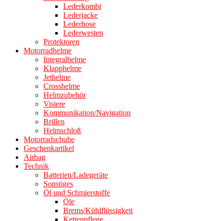
Lederkombi
Lederjacke
Lederhose
Lederwesten
Protektoren
Motorradhelme
Integralhelme
Klapphelme
Jethelme
Crosshelme
Helmzubehör
Visiere
Kommunikation/Navigation
Brillen
Helmschloß
Motorradschuhe
Geschenkartikel
Airbag
Technik
Batterien/Ladegeräte
Sonstiges
Öl und Schmierstoffe
Öle
Brems/Kühlflüssigkeit
Kettenpflege