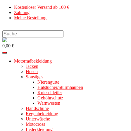
Zum
Kostenloser Versand ab 100 €
Inhalt
Zahlung
springen
Meine Bestellung
Search
this
website
0,00 €
Motorradbekleidung
Jacken
Hosen
Sonstiges
Nierengurte
Halstücher/Sturmhauben
Knieschleifer
Gehöhrschutz
Warnwesten
Handschuhe
Regenbekleidung
Unterwäsche
Motocross
Lederkleidung