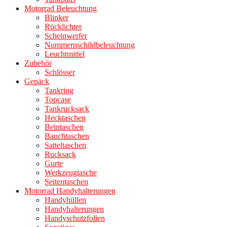
Motorrad Beleuchtung
Blinker
Rücklichter
Scheinwerfer
Nummernschildbeleuchtung
Leuchtmittel
Zubehör
Schlösser
Gepäck
Tankring
Topcase
Tankrucksack
Hecktaschen
Beintaschen
Bauchtaschen
Satteltaschen
Rucksack
Gurte
Werkzeugtasche
Seitentaschen
Motorrad Handyhalterungen
Handyhüllen
Handyhalterungen
Handyschutzfolien