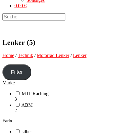
Sonstiges
0,00 €
Search
this
website
Lenker (5)
Home
/
Technik
/
Motorrad Lenker
/
Lenker
Filter
Marke
MTP Raching
3
ABM
2
Farbe
silber