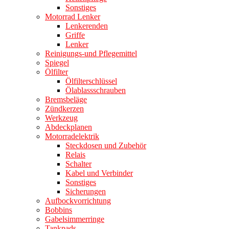
Sonstiges
Motorrad Lenker
Lenkerenden
Griffe
Lenker
Reinigungs-und Pflegemittel
Spiegel
Ölfilter
Ölfilterschlüssel
Ölablassschrauben
Bremsbeläge
Zündkerzen
Werkzeug
Abdeckplanen
Motorradelektrik
Steckdosen und Zubehör
Relais
Schalter
Kabel und Verbinder
Sonstiges
Sicherungen
Aufbockvorrichtung
Bobbins
Gabelsimmerringe
Tankpads