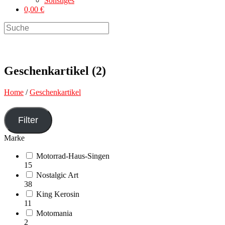
Sonstiges
0,00 €
Search
this
website
Geschenkartikel (2)
Home
/
Geschenkartikel
Filter
Marke
Motorrad-Haus-Singen
15
Nostalgic Art
38
King Kerosin
11
Motomania
2