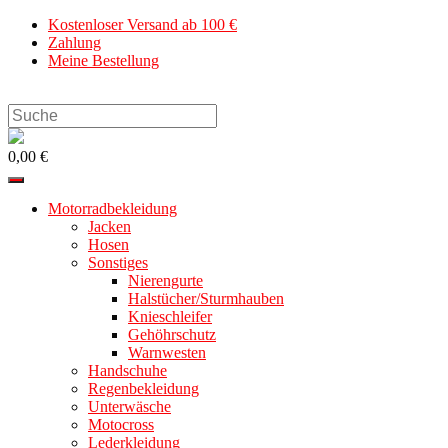
Zum
Kostenloser Versand ab 100 €
Inhalt
Zahlung
springen
Meine Bestellung
Search
this
website
0,00 €
Motorradbekleidung
Jacken
Hosen
Sonstiges
Nierengurte
Halstücher/Sturmhauben
Knieschleifer
Gehöhrschutz
Warnwesten
Handschuhe
Regenbekleidung
Unterwäsche
Motocross
Lederkleidung