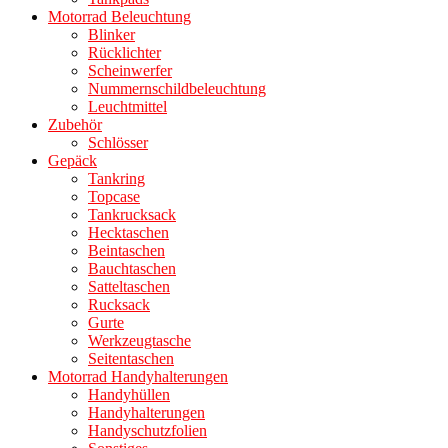
Motorrad Beleuchtung
Blinker
Rücklichter
Scheinwerfer
Nummernschildbeleuchtung
Leuchtmittel
Zubehör
Schlösser
Gepäck
Tankring
Topcase
Tankrucksack
Hecktaschen
Beintaschen
Bauchtaschen
Satteltaschen
Rucksack
Gurte
Werkzeugtasche
Seitentaschen
Motorrad Handyhalterungen
Handyhüllen
Handyhalterungen
Handyschutzfolien