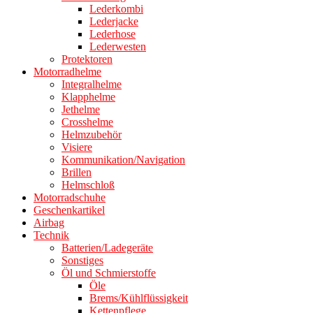
Lederkombi
Lederjacke
Lederhose
Lederwesten
Protektoren
Motorradhelme
Integralhelme
Klapphelme
Jethelme
Crosshelme
Helmzubehör
Visiere
Kommunikation/Navigation
Brillen
Helmschloß
Motorradschuhe
Geschenkartikel
Airbag
Technik
Batterien/Ladegeräte
Sonstiges
Öl und Schmierstoffe
Öle
Brems/Kühlflüssigkeit
Kettenpflege