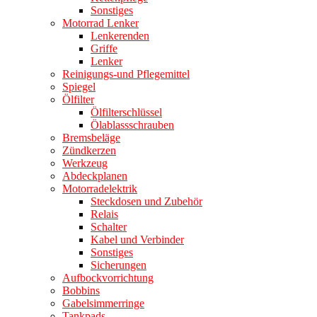
Sonstiges
Motorrad Lenker
Lenkerenden
Griffe
Lenker
Reinigungs-und Pflegemittel
Spiegel
Ölfilter
Ölfilterschlüssel
Ölablassschrauben
Bremsbeläge
Zündkerzen
Werkzeug
Abdeckplanen
Motorradelektrik
Steckdosen und Zubehör
Relais
Schalter
Kabel und Verbinder
Sonstiges
Sicherungen
Aufbockvorrichtung
Bobbins
Gabelsimmerringe
Tankpads